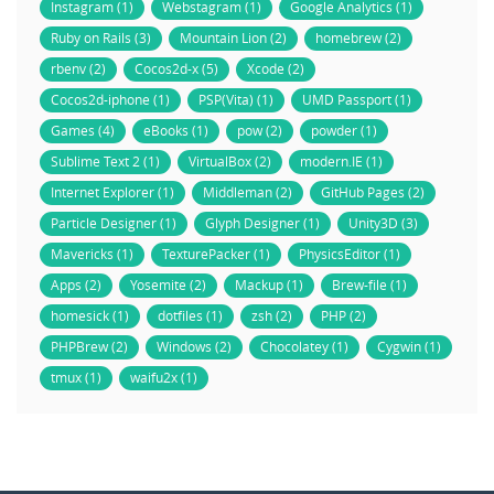
Instagram (1)
Webstagram (1)
Google Analytics (1)
Ruby on Rails (3)
Mountain Lion (2)
homebrew (2)
rbenv (2)
Cocos2d-x (5)
Xcode (2)
Cocos2d-iphone (1)
PSP(Vita) (1)
UMD Passport (1)
Games (4)
eBooks (1)
pow (2)
powder (1)
Sublime Text 2 (1)
VirtualBox (2)
modern.IE (1)
Internet Explorer (1)
Middleman (2)
GitHub Pages (2)
Particle Designer (1)
Glyph Designer (1)
Unity3D (3)
Mavericks (1)
TexturePacker (1)
PhysicsEditor (1)
Apps (2)
Yosemite (2)
Mackup (1)
Brew-file (1)
homesick (1)
dotfiles (1)
zsh (2)
PHP (2)
PHPBrew (2)
Windows (2)
Chocolatey (1)
Cygwin (1)
tmux (1)
waifu2x (1)