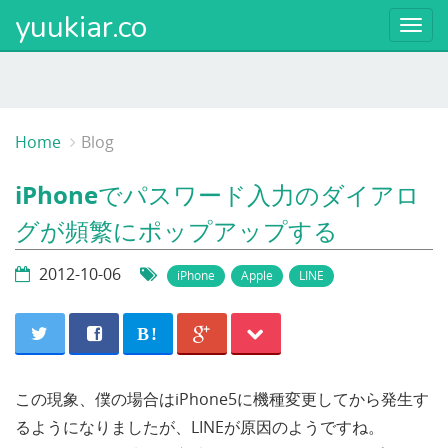
yuukiar.co
Togg
navi
Home
Blog
iPhoneでパスワード入力のダイアロ
グが頻繁にポップアップする
2012-10-06
iPhone
Apple
LINE
B!
この現象、僕の場合はiPhone5に機種変更してから発生す
るようになりましたが、LINEが原因のようですね。