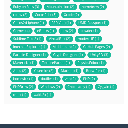
Ruby on Rails (3)
Mountain Lion (2)
homebrew (2)
rbenv (2)
Cocos2d-x (5)
Xcode (2)
Cocos2d-iphone (1)
PSP(Vita) (1)
UMD Passport (1)
Games (4)
eBooks (1)
pow (2)
powder (1)
Sublime Text 2 (1)
VirtualBox (2)
modern.IE (1)
Internet Explorer (1)
Middleman (2)
GitHub Pages (2)
Particle Designer (1)
Glyph Designer (1)
Unity3D (3)
Mavericks (1)
TexturePacker (1)
PhysicsEditor (1)
Apps (2)
Yosemite (2)
Mackup (1)
Brew-file (1)
homesick (1)
dotfiles (1)
zsh (2)
PHP (2)
PHPBrew (2)
Windows (2)
Chocolatey (1)
Cygwin (1)
tmux (1)
waifu2x (1)