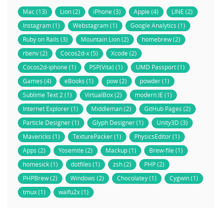
Mac (13)
Lion (2)
iPhone (3)
Apple (4)
LINE (2)
Instagram (1)
Webstagram (1)
Google Analytics (1)
Ruby on Rails (3)
Mountain Lion (2)
homebrew (2)
rbenv (2)
Cocos2d-x (5)
Xcode (2)
Cocos2d-iphone (1)
PSP(Vita) (1)
UMD Passport (1)
Games (4)
eBooks (1)
pow (2)
powder (1)
Sublime Text 2 (1)
VirtualBox (2)
modern.IE (1)
Internet Explorer (1)
Middleman (2)
GitHub Pages (2)
Particle Designer (1)
Glyph Designer (1)
Unity3D (3)
Mavericks (1)
TexturePacker (1)
PhysicsEditor (1)
Apps (2)
Yosemite (2)
Mackup (1)
Brew-file (1)
homesick (1)
dotfiles (1)
zsh (2)
PHP (2)
PHPBrew (2)
Windows (2)
Chocolatey (1)
Cygwin (1)
tmux (1)
waifu2x (1)