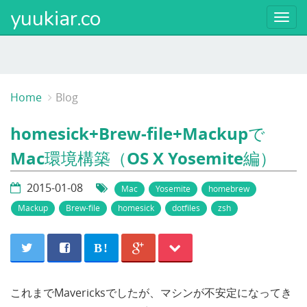
yuukiar.co
Togg
navi
Home
Blog
homesick+Brew-file+Mackupで
Mac環境構築（OS X Yosemite編）
2015-01-08
Mac
Yosemite
homebrew
Mackup
Brew-file
homesick
dotfiles
zsh
B!
これまでMavericksでしたが、マシンが不安定になってき