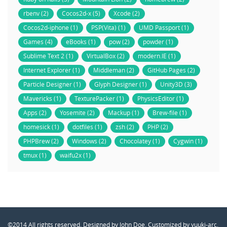
rbenv (2)
Cocos2d-x (5)
Xcode (2)
Cocos2d-iphone (1)
PSP(Vita) (1)
UMD Passport (1)
Games (4)
eBooks (1)
pow (2)
powder (1)
Sublime Text 2 (1)
VirtualBox (2)
modern.IE (1)
Internet Explorer (1)
Middleman (2)
GitHub Pages (2)
Particle Designer (1)
Glyph Designer (1)
Unity3D (3)
Mavericks (1)
TexturePacker (1)
PhysicsEditor (1)
Apps (2)
Yosemite (2)
Mackup (1)
Brew-file (1)
homesick (1)
dotfiles (1)
zsh (2)
PHP (2)
PHPBrew (2)
Windows (2)
Chocolatey (1)
Cygwin (1)
tmux (1)
waifu2x (1)
©2014 All rights reserved. Designed by John Doe. Customized by yuuki-arc.