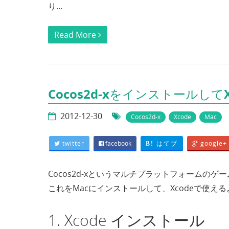
り...
Read More
Cocos2d-xをインストールして
2012-12-30
Cocos2d-x
Xcode
Mac
twitter
facebook
はてブ
google+
B!
Cocos2d-xというマルチプラットフォームの
これをMacにインストールして、Xcodeで使え
1. Xcode インストール