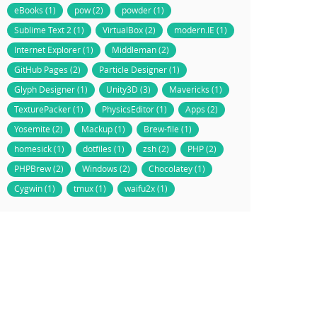
eBooks (1)
pow (2)
powder (1)
Sublime Text 2 (1)
VirtualBox (2)
modern.IE (1)
Internet Explorer (1)
Middleman (2)
GitHub Pages (2)
Particle Designer (1)
Glyph Designer (1)
Unity3D (3)
Mavericks (1)
TexturePacker (1)
PhysicsEditor (1)
Apps (2)
Yosemite (2)
Mackup (1)
Brew-file (1)
homesick (1)
dotfiles (1)
zsh (2)
PHP (2)
PHPBrew (2)
Windows (2)
Chocolatey (1)
Cygwin (1)
tmux (1)
waifu2x (1)