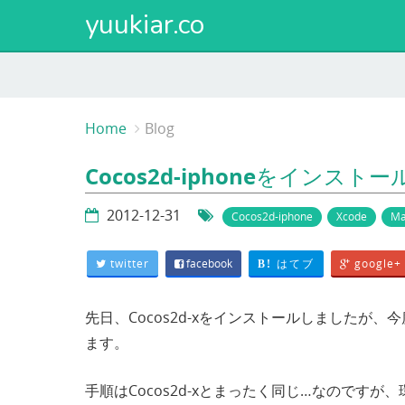
yuukiar.co
Home
Blog
Cocos2d-iphoneをインスト
2012-12-31
Cocos2d-iphone
Xcode
Ma
twitter
facebook
はてブ
google+
B!
先日、Cocos2d-xをインストールしましたが、今度は
ます。
手順はCocos2d-xとまったく同じ…なのです