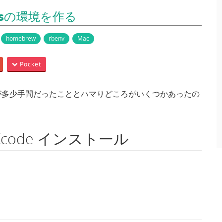
Railsの環境を作る
homebrew
rbenv
Mac
Pocket
、手順が多少手間だったこととハマりどころがいくつかあったの
or Xcode インストール