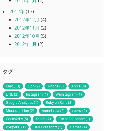
2013年1月
(2)
2012年
(13)
2012年12月
(4)
2012年11月
(2)
2012年10月
(5)
2012年1月
(2)
タグ
Mac (13)
Lion (2)
iPhone (3)
Apple (4)
LINE (2)
Instagram (1)
Webstagram (1)
Google Analytics (1)
Ruby on Rails (3)
Mountain Lion (2)
homebrew (2)
rbenv (2)
Cocos2d-x (5)
Xcode (2)
Cocos2d-iphone (1)
PSP(Vita) (1)
UMD Passport (1)
Games (4)