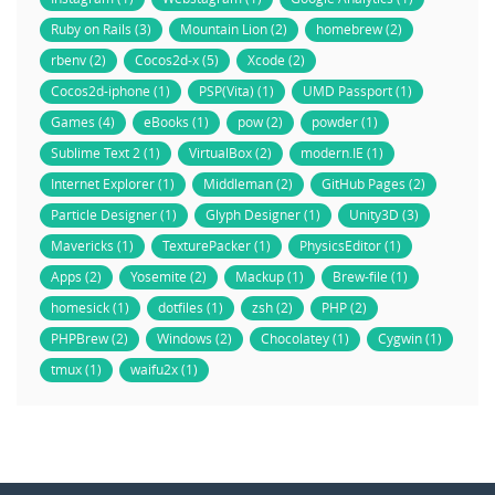
Ruby on Rails (3)
Mountain Lion (2)
homebrew (2)
rbenv (2)
Cocos2d-x (5)
Xcode (2)
Cocos2d-iphone (1)
PSP(Vita) (1)
UMD Passport (1)
Games (4)
eBooks (1)
pow (2)
powder (1)
Sublime Text 2 (1)
VirtualBox (2)
modern.IE (1)
Internet Explorer (1)
Middleman (2)
GitHub Pages (2)
Particle Designer (1)
Glyph Designer (1)
Unity3D (3)
Mavericks (1)
TexturePacker (1)
PhysicsEditor (1)
Apps (2)
Yosemite (2)
Mackup (1)
Brew-file (1)
homesick (1)
dotfiles (1)
zsh (2)
PHP (2)
PHPBrew (2)
Windows (2)
Chocolatey (1)
Cygwin (1)
tmux (1)
waifu2x (1)