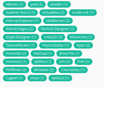
eBooks (1)
pow (2)
powder (1)
Sublime Text 2 (1)
VirtualBox (2)
modern.IE (1)
Internet Explorer (1)
Middleman (2)
GitHub Pages (2)
Particle Designer (1)
Glyph Designer (1)
Unity3D (3)
Mavericks (1)
TexturePacker (1)
PhysicsEditor (1)
Apps (2)
Yosemite (2)
Mackup (1)
Brew-file (1)
homesick (1)
dotfiles (1)
zsh (2)
PHP (2)
PHPBrew (2)
Windows (2)
Chocolatey (1)
Cygwin (1)
tmux (1)
waifu2x (1)