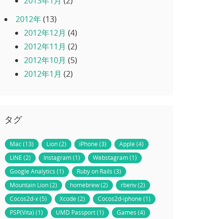
2013年1月
(2)
2012年
(13)
2012年12月
(4)
2012年11月
(2)
2012年10月
(5)
2012年1月
(2)
タグ
Mac (13)
Lion (2)
iPhone (3)
Apple (4)
LINE (2)
Instagram (1)
Webstagram (1)
Google Analytics (1)
Ruby on Rails (3)
Mountain Lion (2)
homebrew (2)
rbenv (2)
Cocos2d-x (5)
Xcode (2)
Cocos2d-iphone (1)
PSP(Vita) (1)
UMD Passport (1)
Games (4)